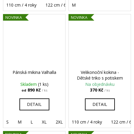
110 cm / 4 roky
122 cm / 6 let
M
134 cm / 8 let
146 cm /
NOVINKA
NOVINKA
Pánská mikina Valhalla
Velikonoční kokina -
Dětské triko s potiskem
Skladem
(1 ks)
Na objednávku
890 Kč
370 Kč
od
/ ks
/ ks
DETAIL
DETAIL
S
M
L
XL
2XL
3XL
110 cm / 4 roky
4XL
5XL
122 cm / 6 l