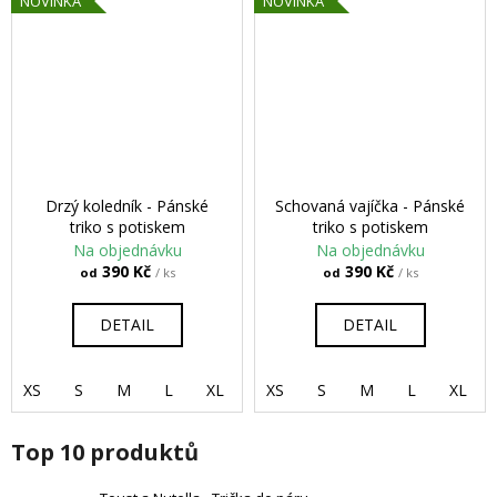
NOVINKA
NOVINKA
Drzý koledník - Pánské
Schovaná vajíčka - Pánské
triko s potiskem
triko s potiskem
Na objednávku
Na objednávku
390 Kč
390 Kč
od
/ ks
od
/ ks
DETAIL
DETAIL
XS
S
M
L
XL
2XL
XS
3XL
S
M
4XL
L
5XL
XL
Top 10 produktů