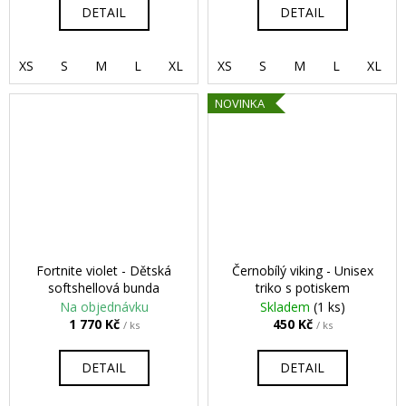
DETAIL
DETAIL
XS
S
M
L
XL
2XL
XS
3XL
S
M
4XL
L
XL
NOVINKA
Fortnite violet - Dětská
Černobílý viking - Unisex
softshellová bunda
triko s potiskem
Na objednávku
Skladem
(1 ks)
1 770 Kč
450 Kč
/ ks
/ ks
DETAIL
DETAIL