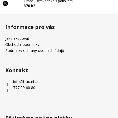
Groot - Dětské triko s potiskem
370 Kč
Z
á
Informace pro vás
p
a
Jak nakupovat
t
Obchodní podmínky
í
Podmínky ochrany osobních údajů
Kontakt
info
@
traxart.art
777 99 60 80
Přijímáme online platby