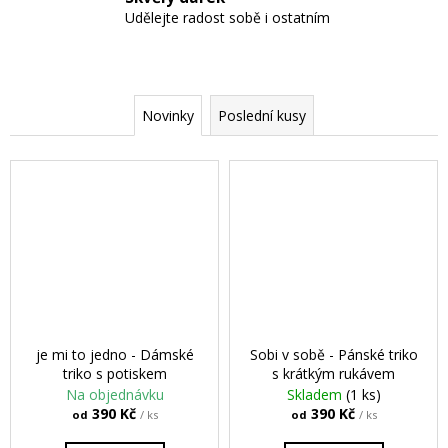
č
Udělejte radost sobě i ostatním
u
j
e
m
e
Novinky
Poslední kusy
PÁNSKÁ
MIKINA
VALHALLA
890
Kč
je mi to jedno - Dámské
Sobi v sobě - Pánské triko
triko s potiskem
s krátkým rukávem
Na objednávku
Skladem
(1 ks)
390 Kč
390 Kč
od
/ ks
od
/ ks