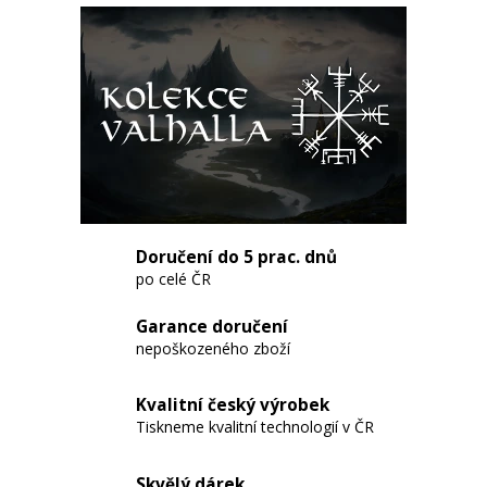
a
j
í
t
?
HLEDAT
Doručení do 5 prac. dnů
po celé ČR
Garance doručení
D
nepoškozeného zboží
o
p
Kvalitní český výrobek
o
Tiskneme kvalitní technologií v ČR
r
u
Skvělý dárek