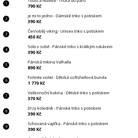
Toust a Nutella - Trička do páru
790 Kč
je mi to jedno - Dámské triko s potiskem
390 Kč
Černobílý viking - Unisex triko s potiskem
450 Kč
Sobi v sobě - Pánské triko s krátkým rukávem
390 Kč
Pánská mikina Valhalla
890 Kč
Fortnite violet - Dětská softshellová bunda
1 770 Kč
Velikonoční kokina - Dětské triko s potiskem
370 Kč
Drzý koledník - Pánské triko s potiskem
390 Kč
Schovaná vajíčka - Pánské triko s potiskem
390 Kč