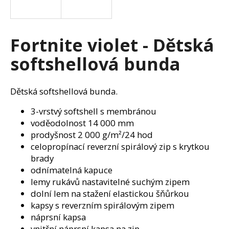
a
j
í
Fortnite violet - Dětská
t
softshellová bunda
?
Dětská softshellová bunda.
3-vrstvý softshell s membránou
HLEDAT
voděodolnost 14 000 mm
prodyšnost 2 000 g/m²/24 hod
celopropínací reverzní spirálový zip s krytkou
brady
D
odnímatelná kapuce
o
lemy rukávů nastavitelné suchým zipem
p
dolní lem na stažení elastickou šňůrkou
o
kapsy s reverzním spirálovým zipem
r
náprsní kapsa
u
vnitřní náprsní kapsa na zip