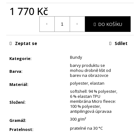
1 770 Kč
Měrná
DO KOŠÍKU
cena:
Zeptat se
Sdílet
Bundy
Kategorie
:
barvy produktu se
mohou drobně lišit od
Barva
:
barev na obrazovce
polyester, elastan
Materiál
:
softshell: 94 % polyester,
6 % elastan TPU
membrána Micro fleece:
Složení
:
100 % polyester,
antipilingová úpravaa
300 g/m²
Gramáž
:
pratelné na 30 °C
Pratelnost
: