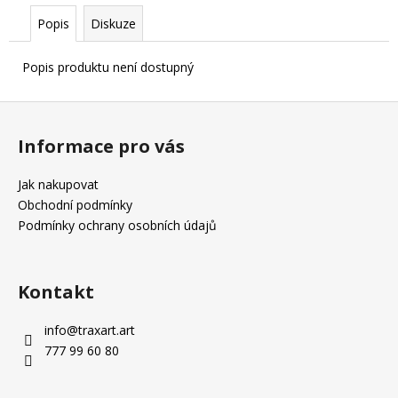
Popis
Diskuze
Popis produktu není dostupný
Z
á
Informace pro vás
p
a
Jak nakupovat
t
Obchodní podmínky
í
Podmínky ochrany osobních údajů
Kontakt
info
@
traxart.art
777 99 60 80