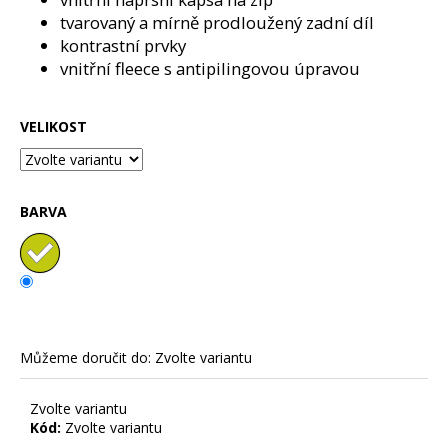
č
tvarovaný a mírně prodloužený zadní díl
u
j
kontrastní prvky
e
vnitřní fleece s antipilingovou úpravou
m
e
VELIKOST
TOUST
A
NUTELLA
BARVA
-
TRIČKA
DO
PÁRU
790
Kč
Můžeme doručit do:
Zvolte variantu
Zvolte variantu
Kód:
Zvolte variantu