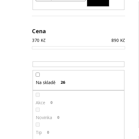
Cena
370
Kč
890
Kč
Na skladě
26
Akce
0
Novinka
0
Tip
0