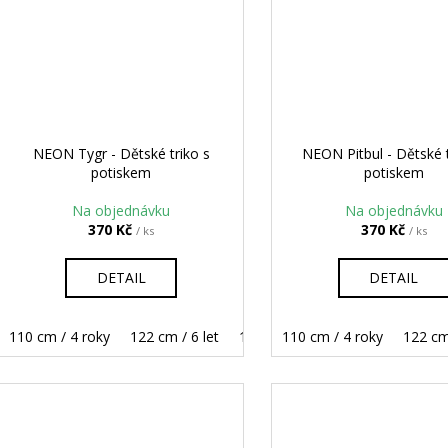
NEON Tygr - Dětské triko s
NEON Pitbul - Dětské t
potiskem
potiskem
Na objednávku
Na objednávku
370 Kč
370 Kč
/ ks
/ ks
DETAIL
DETAIL
110 cm / 4 roky
122 cm / 6 let
134 cm / 8 let
110 cm / 4 roky
146 cm / 10 let
122 cm 