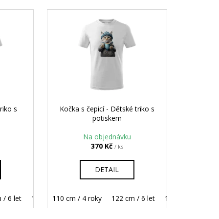
G - UNISEX TRIKO S
riko s
Kočka s čepicí - Dětské triko s
potiskem
Na objednávku
370 Kč
/ ks
DETAIL
/ 6 let
158 cm / 12 let
134 cm / 8 let
110 cm / 4 roky
146 cm / 10 let
122 cm / 6 let
158 cm / 12 let
134 cm / 8 let