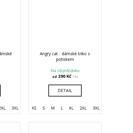
Dámské
Angry cat - dámské triko s
potiskem
Na objednávku
390 Kč
od
/ ks
DETAIL
2XL
158 cm / 12 let
3XL
4XL
XS
S
M
L
XL
2XL
3XL
4XL