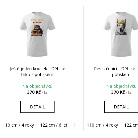
e
JE MI TO JEDNO - DÁMSKÉ TRIKO S
ČERNOBÍLÝ VIKIN
V
POTISKEM
POTISKEM
n
ý
390 Kč
450 Kč
í
p
p
i
r
s
o
p
d
r
u
o
k
d
Ještě jeden kousek - Dětské
Pes s čepicí - Dětské t
t
triko s potiskem
potiskem
u
ů
k
Na objednávku
Na objednávku
t
370 Kč
370 Kč
/ ks
/ ks
ů
DETAIL
DETAIL
110 cm / 4 roky
122 cm / 6 let
134 cm / 8 let
110 cm / 4 roky
146 cm / 10 let
122 cm 