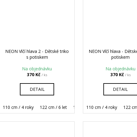
NEON Vlčí hlava 2 - Dětské triko
NEON Vlčí hlava - Dětské
s potiskem
potiskem
Na objednávku
Na objednávku
370 Kč
370 Kč
/ ks
/ ks
DETAIL
DETAIL
110 cm / 4 roky
122 cm / 6 let
134 cm / 8 let
110 cm / 4 roky
146 cm / 10 let
122 cm 