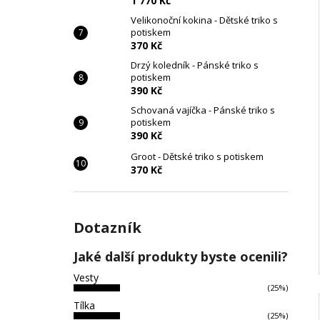
1 770 Kč
Velikonoční kokina - Dětské triko s
potiskem
370 Kč
Drzý koledník - Pánské triko s
potiskem
390 Kč
Schovaná vajíčka - Pánské triko s
potiskem
390 Kč
Groot - Dětské triko s potiskem
370 Kč
Dotazník
Jaké další produkty byste ocenili?
Vesty
(25%)
Tílka
(25%)