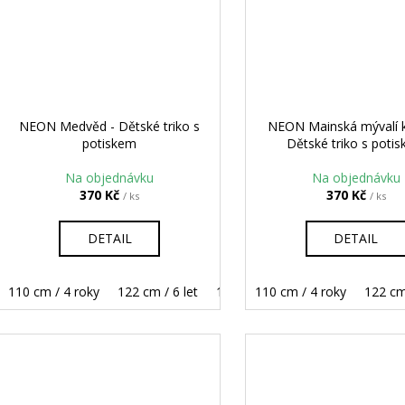
NEON Medvěd - Dětské triko s
NEON Mainská mývalí 
potiskem
Dětské triko s poti
Na objednávku
Na objednávku
370 Kč
370 Kč
/ ks
/ ks
DETAIL
DETAIL
110 cm / 4 roky
122 cm / 6 let
134 cm / 8 let
110 cm / 4 roky
146 cm / 10 let
122 cm 