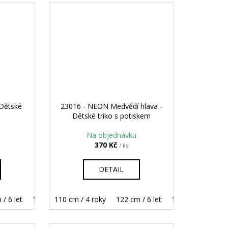
 Dětské
23016 - NEON Medvědí hlava -
Dětské triko s potiskem
Na objednávku
370 Kč
/ ks
DETAIL
/ 6 let
158 cm / 12 let
134 cm / 8 let
110 cm / 4 roky
146 cm / 10 let
122 cm / 6 let
158 cm / 12 let
134 cm / 8 let