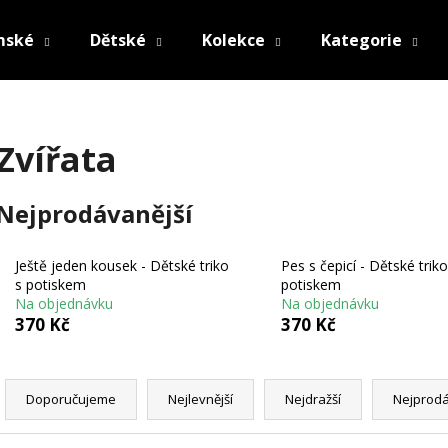
mské
Dětské
Kolekce
Kategorie
Co potřebujete najít?
Zvířata
HLEDAT
Nejprodávanější
Ještě jeden kousek - Dětské triko
Pes s čepicí - Dětské triko
Doporučujeme
s potiskem
potiskem
Na objednávku
Na objednávku
370 Kč
370 Kč
Ř
a
Doporučujeme
Nejlevnější
Nejdražší
Nejprodá
z