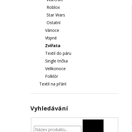
TOUST A NUTELLA - TRIČKA DO PÁRU
l
Roblox
790 Kč
Star Wars
Ostatní
Vánoce
Vtipné
Zvířata
Textil do páru
Single trička
Velikonoce
Folklór
Textil na přání
Vyhledávání
HLEDAT