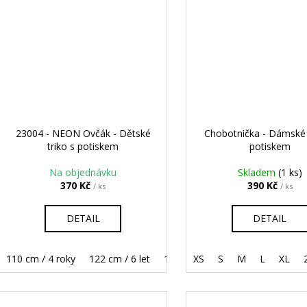
23004 - NEON Ovčák - Dětské
Chobotnička - Dámské 
triko s potiskem
potiskem
Na objednávku
Skladem
(1 ks)
370 Kč
390 Kč
/ ks
/ ks
DETAIL
DETAIL
110 cm / 4 roky
122 cm / 6 let
134 cm / 8 let
XS
S
M
146 cm / 10 let
L
XL