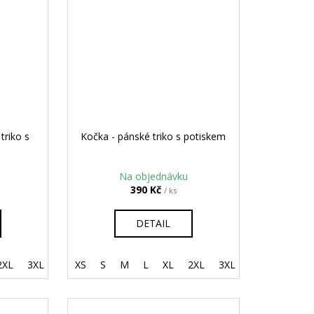
triko s
Kočka - pánské triko s potiskem
Na objednávku
390 Kč
/ ks
DETAIL
2XL
158 cm / 12 let
3XL
4XL
XS
S
M
L
XL
2XL
3XL
4XL
5XL