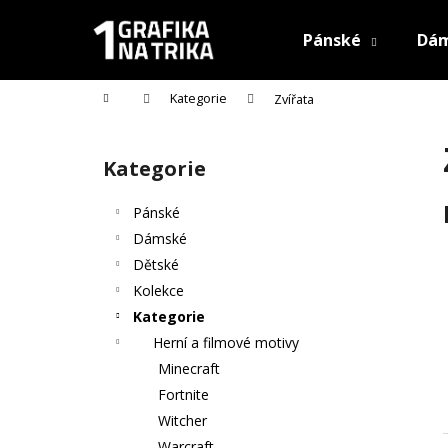
K
Přejít
na
o
Pánské
Dá
obsah
Zpět
Zpět
š
do
do
í
Domů
Kategorie
Zvířata
k
obchodu
obchodu
P
o
Kategorie
Přeskočit
s
kategorie
t
Pánské
r
Dámské
a
Dětské
n
Kolekce
n
Kategorie
í
Herní a filmové motivy
p
Minecraft
a
Fortnite
n
Witcher
e
Warcraft