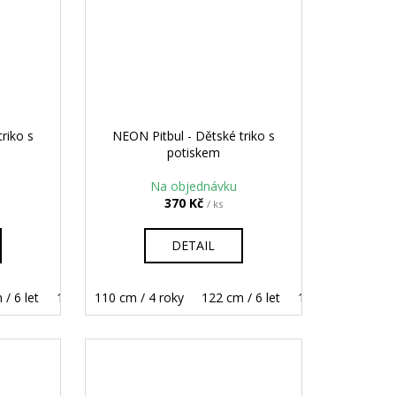
riko s
NEON Pitbul - Dětské triko s
potiskem
Na objednávku
370 Kč
/ ks
DETAIL
/ 6 let
158 cm / 12 let
134 cm / 8 let
110 cm / 4 roky
146 cm / 10 let
122 cm / 6 let
158 cm / 12 let
134 cm / 8 let