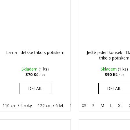
Lama - dětské triko s potiskem
Ještě jeden kousek - 
triko s potiskem
Skladem
(1 ks)
Skladem
(1 ks)
370 Kč
390 Kč
/ ks
/ ks
DETAIL
DETAIL
110 cm / 4 roky
122 cm / 6 let
134 cm / 8 let
XS
S
M
146 cm / 10 let
L
XL