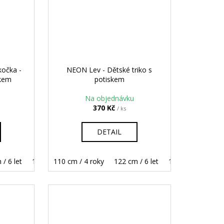
kočka -
NEON Lev - Dětské triko s
skem
potiskem
Na objednávku
370 Kč
/ ks
DETAIL
/ 6 let
158 cm / 12 let
134 cm / 8 let
110 cm / 4 roky
146 cm / 10 let
122 cm / 6 let
158 cm / 12 let
134 cm / 8 let