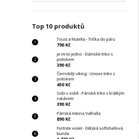
Top 10 produktů
Toust a Nutella - Trička do páru
790 Kč
je mi to jedno - Dámské triko s
potiskem
390 Kč
Černobílý viking - Unisex triko s
potiskem
450 Kč
Sobi v sobě - Pánské triko s krátkým
rukávem
390 Kč
Pánská mikina Valhalla
890 Kč
Fortnite violet - Dětská softshellová
bunda