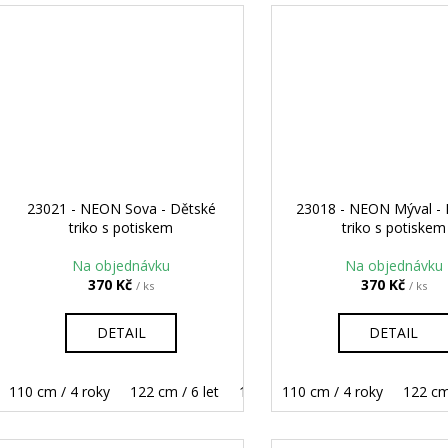
23021 - NEON Sova - Dětské
23018 - NEON Mýval -
triko s potiskem
triko s potiskem
Na objednávku
Na objednávku
370 Kč
370 Kč
/ ks
/ ks
DETAIL
DETAIL
110 cm / 4 roky
122 cm / 6 let
134 cm / 8 let
110 cm / 4 roky
146 cm / 10 let
122 cm 