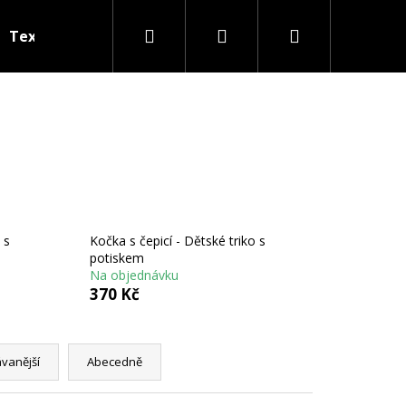
Hledat
Přihlášení
Nákupní
Textil na přání
košík
 s
Kočka s čepicí - Dětské triko s
potiskem
Na objednávku
370 Kč
Následující
vanější
Abecedně