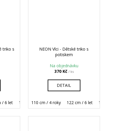
 triko s
NEON Vlci - Dětské triko s
potiskem
Na objednávku
370 Kč
/ ks
DETAIL
/ 6 let
158 cm / 12 let
134 cm / 8 let
110 cm / 4 roky
146 cm / 10 let
122 cm / 6 let
158 cm / 12 let
134 cm / 8 let