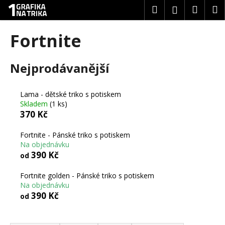
K
Přejít
Hledat
Náku
M
Přihlášení
na
o
obsah
Zpět
Zpět
košík
š
Fortnite
í
C
k
Nejprodávanější
o
p
o
Lama - dětské triko s potiskem
t
Skladem
(1 ks)
370 Kč
ř
e
Fortnite - Pánské triko s potiskem
b
Na objednávku
390 Kč
od
u
j
Fortnite golden - Pánské triko s potiskem
e
Na objednávku
390 Kč
t
od
e
Ř
n