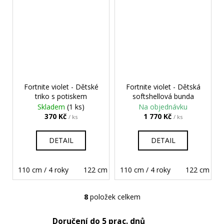
Fortnite violet - Dětské
Fortnite violet - Dětská
triko s potiskem
softshellová bunda
Skladem
(1 ks)
Na objednávku
370 Kč
1 770 Kč
/ ks
/ ks
DETAIL
DETAIL
110 cm / 4 roky
122 cm / 6 let
110 cm / 4 roky
134 cm / 8 let
122 cm / 6 l
146 cm
8
položek celkem
O
v
Doručení do 5 prac. dnů
l