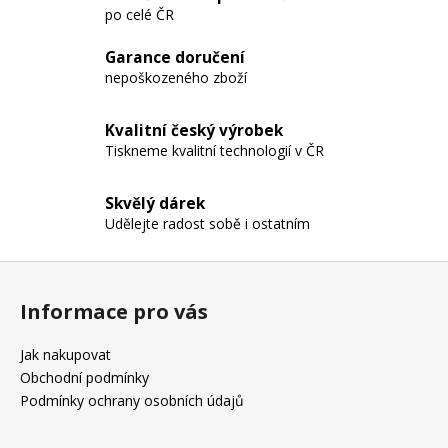
po celé ČR
á
d
Garance doručení
a
nepoškozeného zboží
c
í
p
Kvalitní český výrobek
r
Tiskneme kvalitní technologií v ČR
v
k
Skvělý dárek
y
Udělejte radost sobě i ostatním
v
ý
Z
p
á
i
Informace pro vás
p
s
a
u
Jak nakupovat
t
Obchodní podmínky
í
Podmínky ochrany osobních údajů