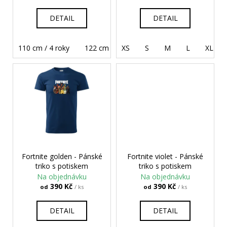
č
k
u
t
DETAIL
DETAIL
j
ů
e
m
110 cm / 4 roky
122 cm / 6 let
XS
134 cm / 8 let
S
M
L
146 cm
XL
e
TOUST
A
NUTELLA
-
TRIČKA
DO
PÁRU
790
Fortnite golden - Pánské
Fortnite violet - Pánské
Kč
triko s potiskem
triko s potiskem
Na objednávku
Na objednávku
390 Kč
390 Kč
od
/ ks
od
/ ks
DETAIL
DETAIL