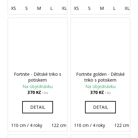
XS
S
M
L
XL
XS
2XL
S
3XL
M
4XL
L
XL
5XL
Fortnite - Dětské triko s
Fortnite golden - Dětské
potiskem
triko s potiskem
Na objednávku
Na objednávku
370 Kč
370 Kč
/ ks
/ ks
DETAIL
DETAIL
110 cm / 4 roky
122 cm / 6 let
110 cm / 4 roky
134 cm / 8 let
122 cm / 6 l
146 cm