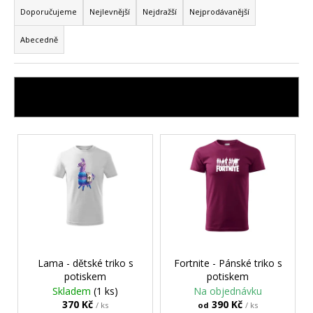
a
a
Doporučujeme
Nejlevnější
Nejdražší
Nejprodávanější
z
j
Abecedně
e
í
n
t
í
?
OTEVŘÍT FILTR
p
r
V
o
ý
d
HLEDAT
p
u
i
k
s
t
D
p
ů
o
r
p
o
Lama - dětské triko s
Fortnite - Pánské triko s
o
potiskem
potiskem
d
r
Skladem
(1 ks)
Na objednávku
u
u
370 Kč
390 Kč
/ ks
od
/ ks