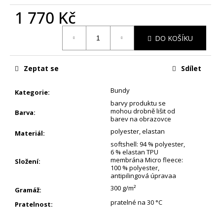
1 770 Kč
Měrná
DO KOŠÍKU
cena:
Zeptat se
Sdílet
Bundy
Kategorie
:
barvy produktu se
mohou drobně lišit od
Barva
:
barev na obrazovce
polyester, elastan
Materiál
:
softshell: 94 % polyester,
6 % elastan TPU
membrána Micro fleece:
Složení
:
100 % polyester,
antipilingová úpravaa
300 g/m²
Gramáž
:
pratelné na 30 °C
Pratelnost
: