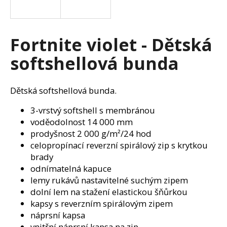
a
j
í
Fortnite violet - Dětská
t
softshellová bunda
?
Dětská softshellová bunda.
3-vrstvý softshell s membránou
HLEDAT
voděodolnost 14 000 mm
prodyšnost 2 000 g/m²/24 hod
celopropínací reverzní spirálový zip s krytkou
brady
D
odnímatelná kapuce
o
lemy rukávů nastavitelné suchým zipem
p
dolní lem na stažení elastickou šňůrkou
o
kapsy s reverzním spirálovým zipem
r
náprsní kapsa
u
vnitřní náprsní kapsa na zip