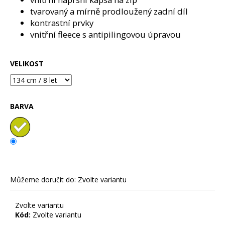
č
tvarovaný a mírně prodloužený zadní díl
u
j
kontrastní prvky
e
vnitřní fleece s antipilingovou úpravou
m
e
VELIKOST
FORTNITE
VIOLET
-
BARVA
DĚTSKÁ
SOFTSHELLOVÁ
BUNDA
1
770
Kč
Můžeme doručit do:
Zvolte variantu
Zvolte variantu
Kód:
Zvolte variantu