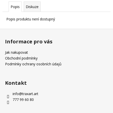
Popis
Diskuze
Popis produktu není dostupný
Z
á
Informace pro vás
p
a
Jak nakupovat
t
Obchodní podmínky
í
Podmínky ochrany osobních údajů
Kontakt
info
@
traxart.art
777 99 60 80