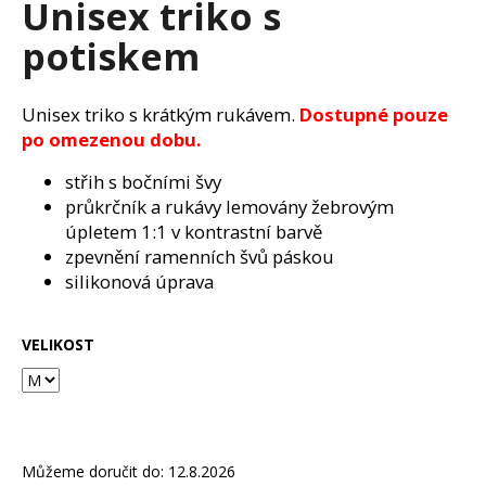
Unisex triko s
a
potiskem
j
í
t
Unisex triko s krátkým rukávem.
Dostupné pouze
?
po omezenou dobu.
střih s bočními švy
průkrčník a rukávy lemovány žebrovým
úpletem 1:1 v kontrastní barvě
HLEDAT
zpevnění ramenních švů páskou
silikonová úprava
D
VELIKOST
o
p
o
r
u
Můžeme doručit do:
12.8.2026