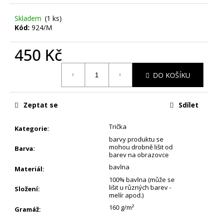
č
u
Skladem
(1 ks)
j
Kód:
924/M
e
m
450 Kč
e
Měrná
DO KOŠÍKU
cena:
PÁNSKÁ
MIKINA
VALHALLA
Zeptat se
Sdílet
890
Kč
Trička
Kategorie
:
barvy produktu se
mohou drobně lišit od
Barva
:
barev na obrazovce
bavlna
Materiál
:
100% bavlna (může se
lišit u různých barev -
Složení
:
melír apod.)
160 g/m²
Gramáž
: