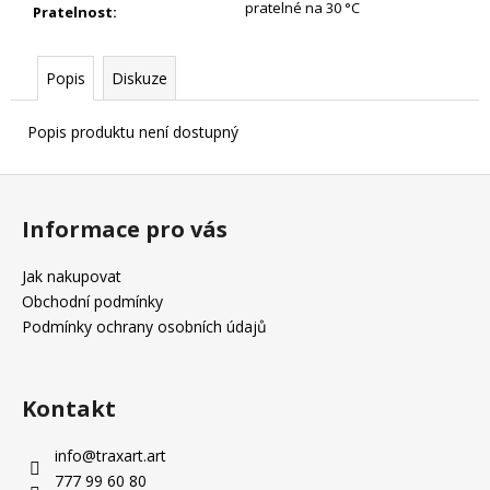
pratelné na 30 °C
Pratelnost
:
Popis
Diskuze
Popis produktu není dostupný
Z
á
Informace pro vás
p
a
Jak nakupovat
t
Obchodní podmínky
í
Podmínky ochrany osobních údajů
Kontakt
info
@
traxart.art
777 99 60 80