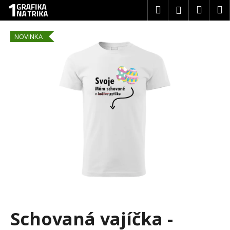
K
Přejít
Hledat
Náku
M
Přihlášení
na
o
obsah
Zpět
Zpět
košík
š
NOVINKA
í
C
k
o
p
o
t
ř
e
b
u
j
e
t
Schovaná vajíčka -
e
n