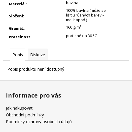
bavlna
Materiál
:
100% bavlna (může se
lišit u různých barev -
Složení
:
melír apod.)
160 g/m²
Gramáž
:
pratelné na 30 °C
Pratelnost
:
Popis
Diskuze
Popis produktu není dostupný
Z
á
Informace pro vás
p
a
Jak nakupovat
t
Obchodní podmínky
í
Podmínky ochrany osobních údajů