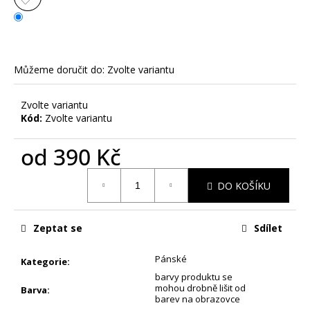
č
u
j
e
m
Můžeme doručit do:
Zvolte variantu
e
Zvolte variantu
Kód:
Zvolte variantu
JE
MI
TO
od
390 Kč
JEDNO
-
Měrná
DÁMSKÉ
DO KOŠÍKU
cena:
TRIKO
S
POTISKEM
Zeptat se
Sdílet
390
Kč
Pánské
Kategorie
:
barvy produktu se
mohou drobně lišit od
Barva
:
barev na obrazovce