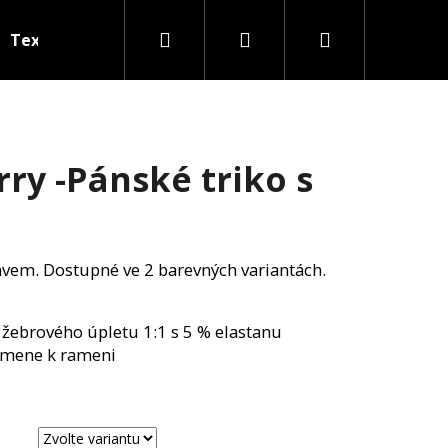
Hledat
Přihlášení
Nákupní
Textil na přání
košík
rry -Pánské triko s
ávem. Dostupné ve 2 barevných variantách.
 žebrového úpletu 1:1 s 5 % elastanu
amene k rameni
Následující