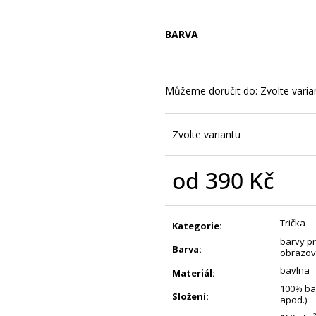
JE MI TO JEDNO - DÁMSKÉ TRIKO S
ČERNOBÍLÝ VIKIN
POTISKEM
POTISKEM
390 Kč
450 Kč
BARVA
Můžeme doručit do:
Zvolte varia
Zvolte variantu
od
390 Kč
Měrná
cena:
Trička
Kategorie
:
barvy pr
Barva
:
obrazov
bavlna
Materiál
:
100% bav
Složení
:
apod.)