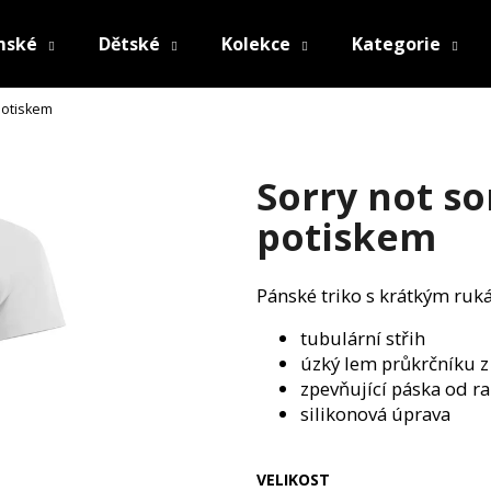
mské
Dětské
Kolekce
Kategorie
 potiskem
Co potřebujete najít?
Sorry not so
HLEDAT
potiskem
Pánské triko s krátkým ruk
Doporučujeme
tubulární střih
úzký lem průkrčníku z
zpevňující páska od r
silikonová úprava
VELIKOST