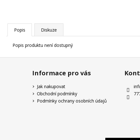
Popis
Diskuze
Popis produktu není dostupný
Z
á
Informace pro vás
Kont
p
a
Jak nakupovat
inf
t
Obchodní podmínky
77
í
Podmínky ochrany osobních údajů