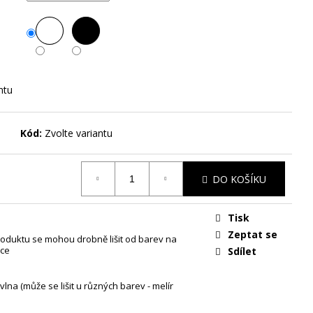
G - UNISEX TRIKO S
ntu
Kód:
Zvolte variantu
DO KOŠÍKU
Tisk
Zeptat se
oduktu se mohou drobně lišit od barev na
ce
Sdílet
lna (může se lišit u různých barev - melír