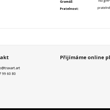
160 g/m²
Gramáž
:
pratelné
Pratelnost
:
akt
Přijímáme online p
o
@
traxart.art
7 99 60 80