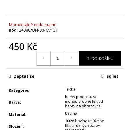
č
u
j
e
Momentálně nedostupné
m
Kód:
24080/UN-00-M/131
e
450 Kč
SCHOVANÁ
Měrná
VAJÍČKA
DO KOŠÍKU
cena:
-
PÁNSKÉ
TRIKO
S
Zeptat se
Sdílet
POTISKEM
390
Trička
Kategorie
:
Kč
barvy produktu se
mohou drobně lišit od
Barva
:
barev na obrazovce
bavlna
Materiál
:
100% bavlna (může se
lišit u různých barev -
Složení
: