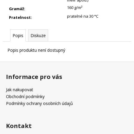
melír apod.)
160 g/m²
Gramáž
:
pratelné na 30 °C
Pratelnost
:
Popis
Diskuze
Popis produktu není dostupný
Z
á
Informace pro vás
p
a
Jak nakupovat
t
Obchodní podmínky
í
Podmínky ochrany osobních údajů
Kontakt