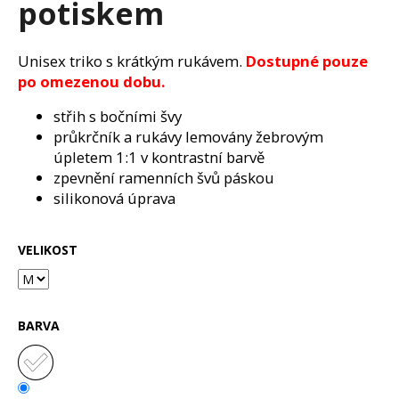
potiskem
a
j
Unisex triko s krátkým rukávem.
Dostupné pouze
í
po omezenou dobu.
t
?
střih s bočními švy
průkrčník a rukávy lemovány žebrovým
úpletem 1:1 v kontrastní barvě
zpevnění ramenních švů páskou
silikonová úprava
HLEDAT
VELIKOST
D
o
p
BARVA
o
r
u