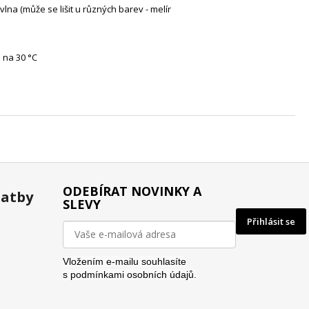
lna (může se lišit u různých barev - melír
 na 30 °C
ODEBÍRAT NOVINKY A
latby
SLEVY
Přihlásit se
Vložením e-mailu souhlasíte
s
podmínkami osobních údajů.