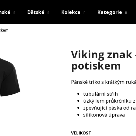
mské
Dětské
Kolekce
Kategorie
iskem
Co potřebujete najít?
Viking znak 
HLEDAT
potiskem
Pánské triko s krátkým ruk
Doporučujeme
tubulární střih
úzký lem průkrčníku z
zpevňující páska od r
silikonová úprava
VELIKOST