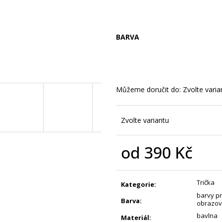
JE MI TO JEDNO - DÁMSKÉ TRIKO S
ČERNOBÍLÝ VIKIN
POTISKEM
POTISKEM
390 Kč
450 Kč
BARVA
Můžeme doručit do:
Zvolte varia
Zvolte variantu
od
390 Kč
Měrná
cena:
Trička
Kategorie
:
barvy pr
Barva
:
obrazov
bavlna
Materiál
: