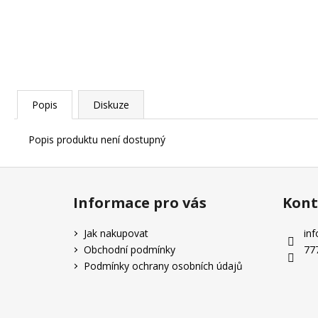
Popis
Diskuze
Popis produktu není dostupný
Z
á
Informace pro vás
Kont
p
a
Jak nakupovat
inf
t
Obchodní podmínky
77
í
Podmínky ochrany osobních údajů