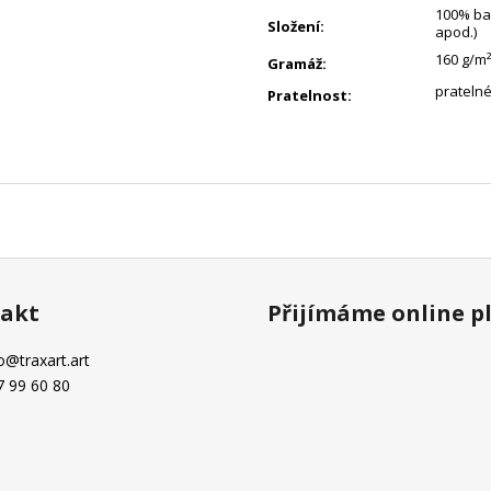
100% bav
Složení
:
apod.)
160 g/m²
Gramáž
:
pratelné
Pratelnost
:
akt
Přijímáme online p
o
@
traxart.art
7 99 60 80