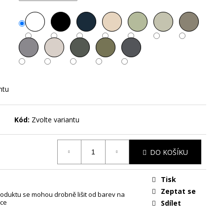
G - UNISEX TRIKO S
ntu
Kód:
Zvolte variantu
DO KOŠÍKU
Tisk
Zeptat se
oduktu se mohou drobně lišit od barev na
ce
Sdílet