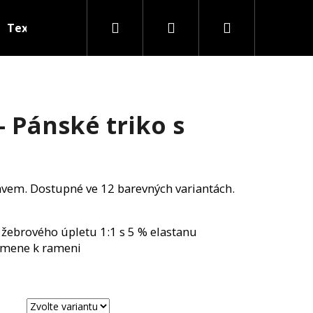
Hledat
Přihlášení
Nákupní
Textil na přání
košík
- Pánské triko s
ávem. Dostupné ve 12 barevných variantách.
 žebrového úpletu 1:1 s 5 % elastanu
amene k rameni
Následující