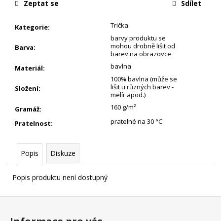
Zeptat se
Sdílet
Trička
Kategorie
:
barvy produktu se
mohou drobně lišit od
Barva
:
barev na obrazovce
bavlna
Materiál
:
100% bavlna (může se
lišit u různých barev -
Složení
:
melír apod.)
160 g/m²
Gramáž
:
pratelné na 30 °C
Pratelnost
:
Popis
Diskuze
Popis produktu není dostupný
Z
á