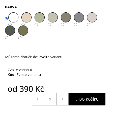
č
u
BARVA
j
e
m
e
DRZÝ
KOLEDNÍK
-
PÁNSKÉ
Můžeme doručit do:
Zvolte variantu
TRIKO
S
POTISKEM
Zvolte variantu
Kód:
Zvolte variantu
390
Kč
od
390 Kč
Měrná
DO KOŠÍKU
cena: