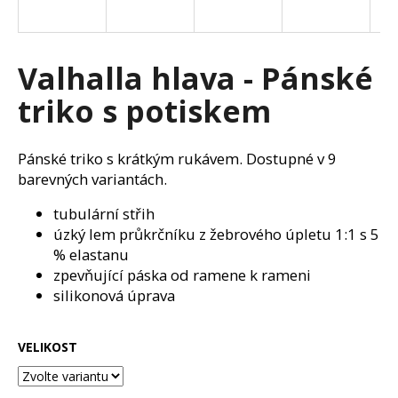
a
j
í
Valhalla hlava - Pánské
t
triko s potiskem
?
Pánské triko s krátkým rukávem. Dostupné v 9
barevných variantách.
HLEDAT
tubulární střih
úzký lem průkrčníku z žebrového úpletu 1:1 s 5
% elastanu
zpevňující páska od ramene k rameni
D
silikonová úprava
o
p
o
VELIKOST
r
u