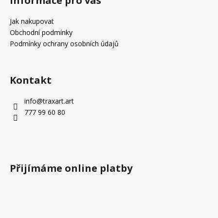
Informace pro vás
p
a
Jak nakupovat
t
Obchodní podmínky
í
Podmínky ochrany osobních údajů
Kontakt
info
@
traxart.art
777 99 60 80
Přijímáme online platby