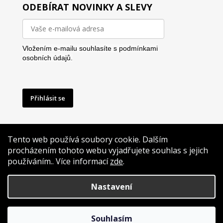
ODEBÍRAT NOVINKY A SLEVY
Vložením e-mailu souhlasíte s
podmínkami
osobních údajů.
Přihlásit se
Tento web používá soubory cookie. Dalším
procházením tohoto webu vyjadřujete souhlas s jejich
používáním.. Více informací
zde
.
Vytvoříme Vám i reklamu na míru
Nastavení
Vytvořil Shoptet
Souhlasím
Copyright 2026
GrafikaNaTrika.cz
. Všechna práva vyhrazena.