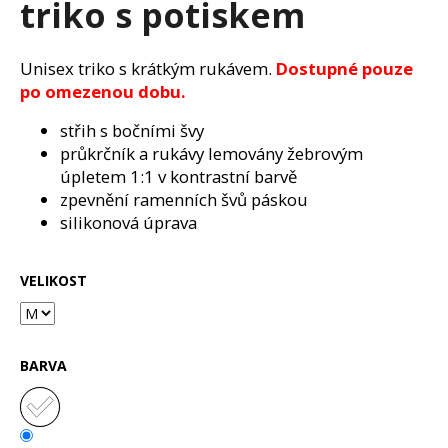
triko s potiskem
a
j
Unisex triko s krátkým rukávem.
Dostupné pouze
í
po omezenou dobu.
t
?
střih s bočními švy
průkrčník a rukávy lemovány žebrovým
úpletem 1:1 v kontrastní barvě
zpevnění ramenních švů páskou
silikonová úprava
HLEDAT
VELIKOST
D
o
p
BARVA
o
r
u