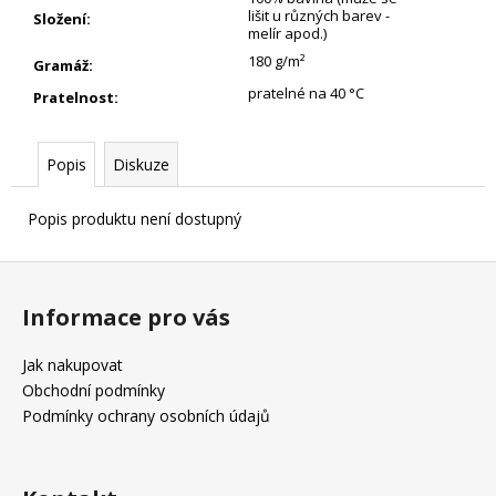
lišit u různých barev -
Složení
:
melír apod.)
180 g/m²
Gramáž
:
pratelné na 40 °C
Pratelnost
:
Popis
Diskuze
Popis produktu není dostupný
Z
á
Informace pro vás
p
a
Jak nakupovat
t
Obchodní podmínky
í
Podmínky ochrany osobních údajů