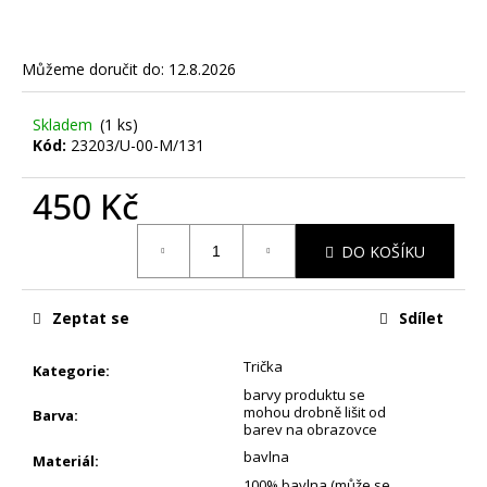
č
u
j
Můžeme doručit do:
12.8.2026
e
m
e
Skladem
(1 ks)
Kód:
23203/U-00-M/131
FORTNITE
450 Kč
VIOLET
-
Měrná
DĚTSKÁ
DO KOŠÍKU
cena:
SOFTSHELLOVÁ
BUNDA
1
Zeptat se
Sdílet
770
Kč
Trička
Kategorie
:
barvy produktu se
mohou drobně lišit od
Barva
:
barev na obrazovce
bavlna
Materiál
:
100% bavlna (může se