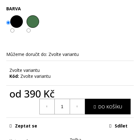
č
u
BARVA
j
e
m
e
DRZÝ
Můžeme doručit do:
Zvolte variantu
KOLEDNÍK
-
PÁNSKÉ
Zvolte variantu
TRIKO
Kód:
Zvolte variantu
S
POTISKEM
od
390 Kč
390
Kč
Měrná
DO KOŠÍKU
cena:
Zeptat se
Sdílet
Trička