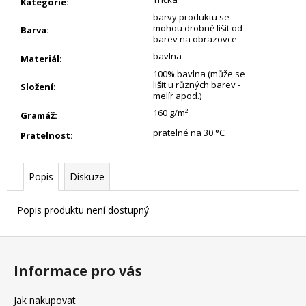
Kategorie
:
barvy produktu se
mohou drobně lišit od
Barva
:
barev na obrazovce
bavlna
Materiál
:
100% bavlna (může se
lišit u různých barev -
Složení
:
melír apod.)
160 g/m²
Gramáž
:
pratelné na 30 °C
Pratelnost
:
Popis
Diskuze
Popis produktu není dostupný
Z
á
Informace pro vás
p
a
Jak nakupovat