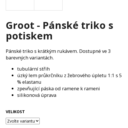
a
j
í
Groot - Pánské triko s
t
potiskem
?
Pánské triko s krátkým rukávem. Dostupné ve 3
barevných variantách.
HLEDAT
tubulární střih
úzký lem průkrčníku z žebrového úpletu 1:1 s 5
% elastanu
zpevňující páska od ramene k rameni
D
silikonová úprava
o
p
o
VELIKOST
r
u