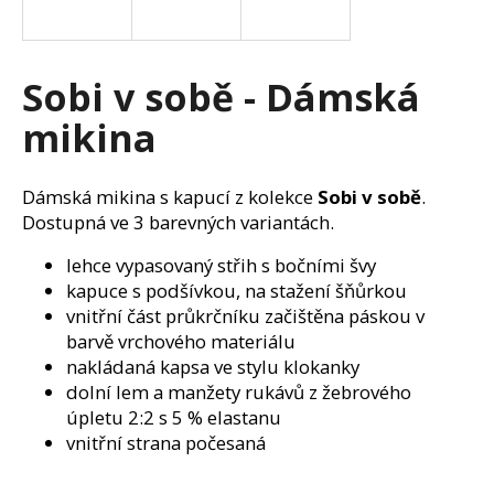
a
j
í
Sobi v sobě - Dámská
t
mikina
?
Dámská mikina s kapucí z kolekce
Sobi v sobě
.
Dostupná ve 3 barevných variantách.
HLEDAT
lehce vypasovaný střih s bočními švy
kapuce s podšívkou, na stažení šňůrkou
vnitřní část průkrčníku začištěna páskou v
barvě vrchového materiálu
D
nakládaná kapsa ve stylu klokanky
o
dolní lem a manžety rukávů z žebrového
p
úpletu 2:2 s 5 % elastanu
o
vnitřní strana počesaná
r
u