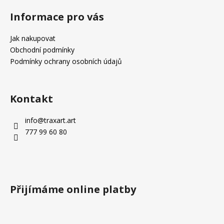
á
Informace pro vás
p
a
Jak nakupovat
t
Obchodní podmínky
í
Podmínky ochrany osobních údajů
Kontakt
info
@
traxart.art
777 99 60 80
Přijímáme online platby