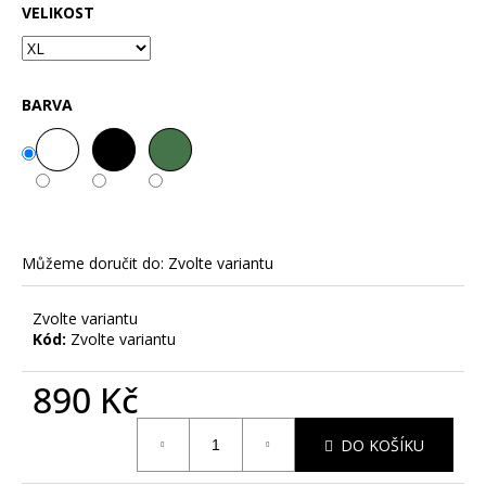
č
VELIKOST
u
j
e
m
BARVA
e
SOBI
V
SOBĚ
-
PÁNSKÉ
Můžeme doručit do:
Zvolte variantu
TRIKO
S
KRÁTKÝM
Zvolte variantu
RUKÁVEM
Kód:
Zvolte variantu
390
Kč
890 Kč
Měrná
DO KOŠÍKU
cena: