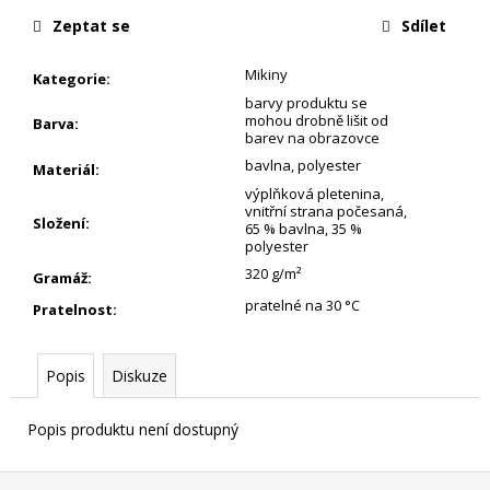
Zeptat se
Sdílet
Mikiny
Kategorie
:
barvy produktu se
mohou drobně lišit od
Barva
:
barev na obrazovce
bavlna, polyester
Materiál
:
výplňková pletenina,
vnitřní strana počesaná,
Složení
:
65 % bavlna, 35 %
polyester
320 g/m²
Gramáž
:
pratelné na 30 °C
Pratelnost
:
Popis
Diskuze
Popis produktu není dostupný
Z