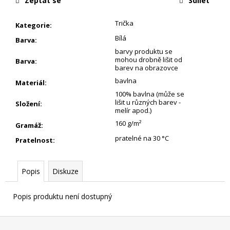
Zeptat se
Sdílet
Trička
Kategorie
:
Bílá
Barva
:
barvy produktu se
mohou drobně lišit od
Barva
:
barev na obrazovce
bavlna
Materiál
:
100% bavlna (může se
lišit u různých barev -
Složení
:
melír apod.)
160 g/m²
Gramáž
:
pratelné na 30 °C
Pratelnost
:
Popis
Diskuze
Popis produktu není dostupný
Z