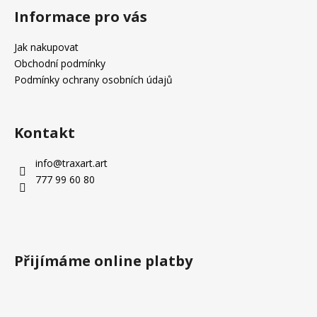
á
Informace pro vás
p
a
Jak nakupovat
t
Obchodní podmínky
í
Podmínky ochrany osobních údajů
Kontakt
info
@
traxart.art
777 99 60 80
Přijímáme online platby