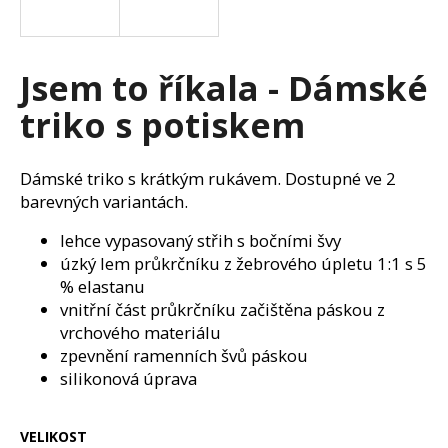
a
j
í
Jsem to říkala - Dámské
t
triko s potiskem
?
Dámské triko s krátkým rukávem. Dostupné ve 2
barevných variantách.
HLEDAT
lehce vypasovaný střih s bočními švy
úzký lem průkrčníku z žebrového úpletu 1:1 s 5
% elastanu
vnitřní část průkrčníku začištěna páskou z
D
vrchového materiálu
o
zpevnění ramenních švů páskou
p
silikonová úprava
o
r
u
VELIKOST