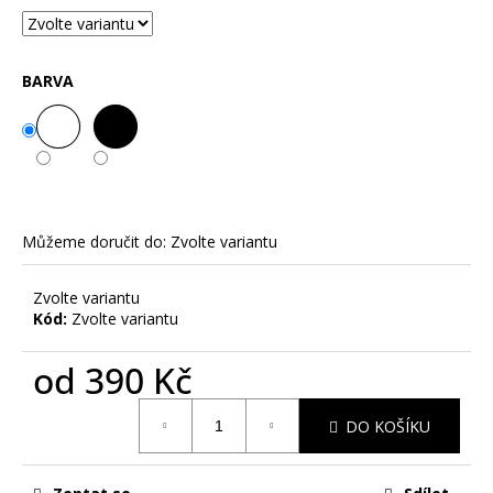
č
u
j
e
BARVA
m
e
ČERNOBÍLÝ
VIKING
-
Můžeme doručit do:
Zvolte variantu
UNISEX
TRIKO
S
Zvolte variantu
POTISKEM
Kód:
Zvolte variantu
450
Kč
od
390 Kč
Měrná
DO KOŠÍKU
cena: