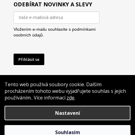
ODEBÍRAT NOVINKY A SLEVY
Vložením e-mailu souhlasíte s
podmínkami
osobních údajů.
Přihlásit se
Tento web používá soubory cookie. Dalším
procházením tohoto webu vyjadřujete souhlas s jejich
používáním.. Více informací
zde
.
Vytvoříme Vám i reklamu na míru
Nastavení
Vytvořil Shoptet
Souhlasím
Copyright 2026
GrafikaNaTrika.cz
. Všechna práva vyhrazena.