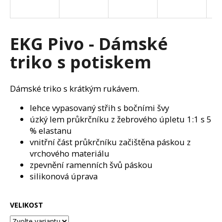
a
j
í
EKG Pivo - Dámské
t
triko s potiskem
?
Dámské triko s krátkým rukávem.
lehce vypasovaný střih s bočními švy
HLEDAT
úzký lem průkrčníku z žebrového úpletu 1:1 s 5
% elastanu
vnitřní část průkrčníku začištěna páskou z
vrchového materiálu
D
zpevnění ramenních švů páskou
o
silikonová úprava
p
o
r
VELIKOST
u