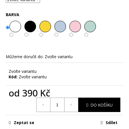
č
u
j
BARVA
e
m
e
SOBI
V
Můžeme doručit do:
Zvolte variantu
SOBĚ
-
PÁNSKÉ
Zvolte variantu
TRIKO
Kód:
Zvolte variantu
S
KRÁTKÝM
RUKÁVEM
od
390 Kč
390
Měrná
Kč
DO KOŠÍKU
cena:
Zeptat se
Sdílet