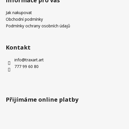
Informace pro vás
p
a
Jak nakupovat
t
Obchodní podmínky
í
Podmínky ochrany osobních údajů
Kontakt
info
@
traxart.art
777 99 60 80
Přijímáme online platby