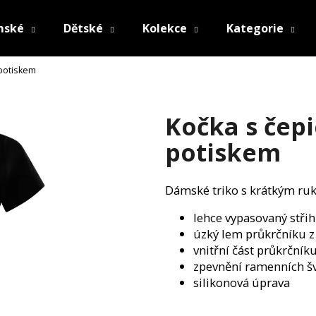
mské
Dětské
Kolekce
Kategorie
 potiskem
Co potřebujete najít?
Kočka s čepi
HLEDAT
potiskem
Dámské triko s krátkým ruk
Doporučujeme
lehce vypasovaný střih
úzký lem průkrčníku z
vnitřní část průkrčník
zpevnění ramenních š
silikonová úprava