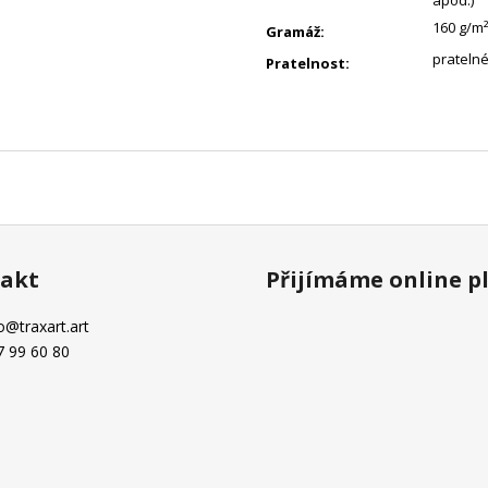
apod.)
160 g/m²
Gramáž
:
pratelné
Pratelnost
:
akt
Přijímáme online p
o
@
traxart.art
7 99 60 80