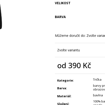
JE MI TO JEDNO - DÁMSKÉ TRIKO S
ČERNOBÍLÝ VIKIN
VELIKOST
POTISKEM
POTISKEM
390 Kč
450 Kč
BARVA
Můžeme doručit do:
Zvolte varia
Zvolte variantu
od
390 Kč
Měrná
cena:
Trička
Kategorie
:
barvy pr
Barva
:
obrazov
bavlna
Materiál
:
100% bav
Složení
: