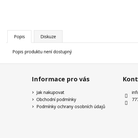
Popis
Diskuze
Popis produktu není dostupný
Z
á
Informace pro vás
Kont
p
a
Jak nakupovat
inf
t
Obchodní podmínky
77
í
Podmínky ochrany osobních údajů