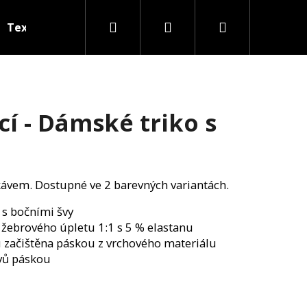
Hledat
Přihlášení
Nákupní
Textil na přání
košík
cí - Dámské triko s
ávem. Dostupné ve 2 barevných variantách.
 s bočními švy
 žebrového úpletu 1:1 s 5 % elastanu
u začištěna páskou z vrchového materiálu
vů páskou
Následující