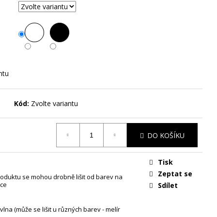
G - UNISEX TRIKO S
ntu
Kód:
Zvolte variantu
DO KOŠÍKU
Tisk
Zeptat se
oduktu se mohou drobně lišit od barev na
ce
Sdílet
lna (může se lišit u různých barev - melír