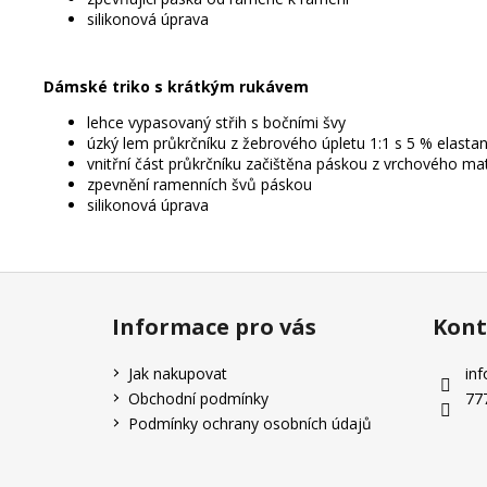
silikonová úprava
Dámské triko s krátkým rukávem
lehce vypasovaný střih s bočními švy
úzký lem průkrčníku z žebrového úpletu 1:1 s 5 % elasta
vnitřní část průkrčníku začištěna páskou z vrchového mat
zpevnění ramenních švů páskou
silikonová úprava
Z
á
Informace pro vás
Kont
p
a
Jak nakupovat
inf
t
Obchodní podmínky
77
í
Podmínky ochrany osobních údajů