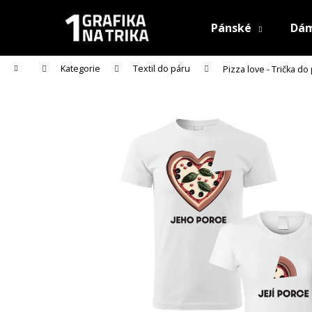
K
Přejít
na
o
Pánské
Dá
obsah
Zpět
Zpět
š
do
do
í
Domů
Kategorie
Textil do páru
Pizza love - Trička do
k
obchodu
obchodu