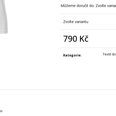
JE MI TO JEDNO - DÁMSKÉ TRIKO S
ČERNOBÍLÝ VIKIN
POTISKEM
POTISKEM
Můžeme doručit do:
Zvolte varia
390 Kč
450 Kč
Zvolte variantu
790 Kč
Měrná
cena:
Textil d
Kategorie
:
nu