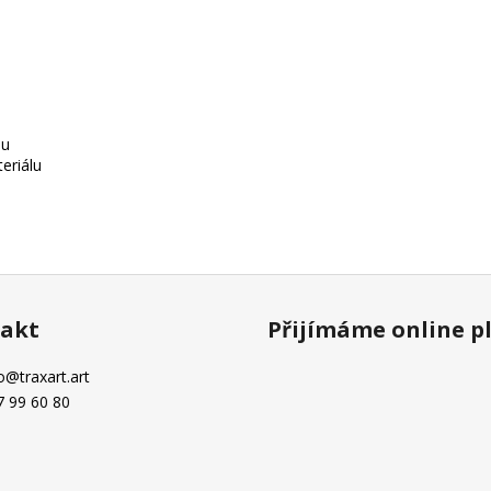
nu
eriálu
akt
Přijímáme online p
o
@
traxart.art
7 99 60 80