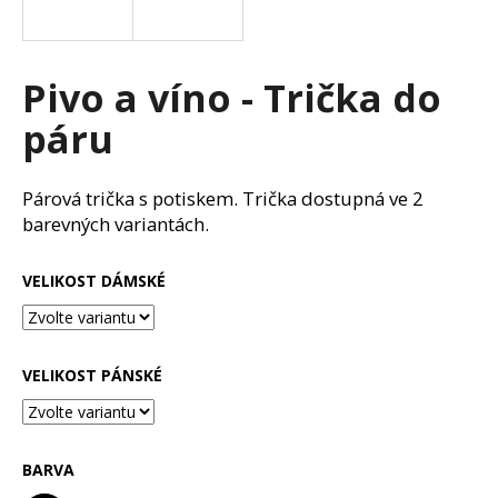
a
j
í
Pivo a víno - Trička do
t
páru
?
Párová trička s potiskem. Trička dostupná ve 2
barevných variantách.
HLEDAT
VELIKOST DÁMSKÉ
D
VELIKOST PÁNSKÉ
o
p
o
r
BARVA
u