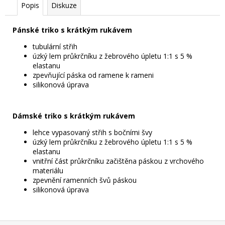
Popis
Diskuze
Pánské triko s krátkým rukávem
tubulární střih
úzký lem průkrčníku z žebrového úpletu 1:1 s 5 %
elastanu
zpevňující páska od ramene k rameni
silikonová úprava
Dámské triko s krátkým rukávem
lehce vypasovaný střih s bočními švy
úzký lem průkrčníku z žebrového úpletu 1:1 s 5 %
elastanu
vnitřní část průkrčníku začištěna páskou z vrchového
materiálu
zpevnění ramenních švů páskou
silikonová úprava