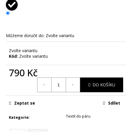
č
u
j
e
m
e
Můžeme doručit do:
Zvolte variantu
DRZÝ
Zvolte variantu
KOLEDNÍK
Kód:
Zvolte variantu
-
PÁNSKÉ
790 Kč
TRIKO
S
Měrná
POTISKEM
DO KOŠÍKU
cena:
390
Kč
Zeptat se
Sdílet
Textil do páru
Kategorie
: