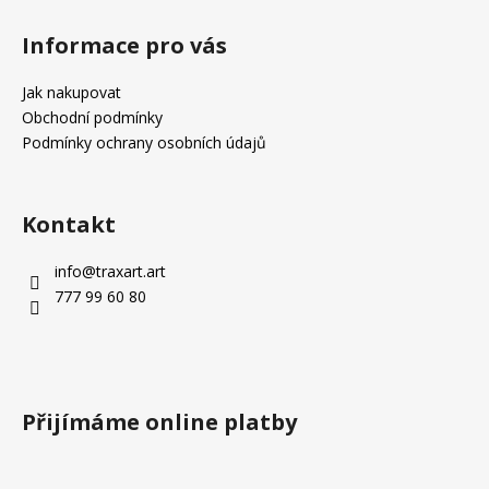
Z
á
Informace pro vás
p
a
Jak nakupovat
t
Obchodní podmínky
í
Podmínky ochrany osobních údajů
Kontakt
info
@
traxart.art
777 99 60 80
Přijímáme online platby