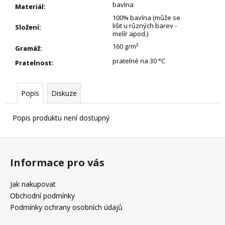
bavlna
Materiál
:
100% bavlna (může se
lišit u různých barev -
Složení
:
melír apod.)
160 g/m²
Gramáž
:
pratelné na 30 °C
Pratelnost
:
Popis
Diskuze
Popis produktu není dostupný
Z
á
Informace pro vás
p
a
Jak nakupovat
t
Obchodní podmínky
í
Podmínky ochrany osobních údajů