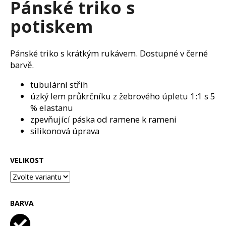
Pánské triko s
a
potiskem
j
í
t
Pánské triko s krátkým rukávem. Dostupné v černé
?
barvě.
tubulární střih
úzký lem průkrčníku z žebrového úpletu 1:1 s 5
% elastanu
HLEDAT
zpevňující páska od ramene k rameni
silikonová úprava
D
VELIKOST
o
p
o
BARVA
r
u