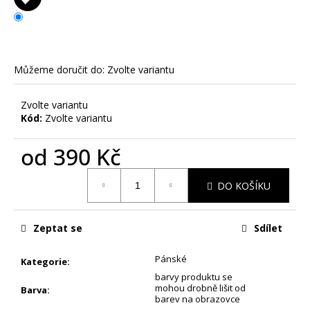
č
u
j
e
m
Můžeme doručit do:
Zvolte variantu
e
Zvolte variantu
Kód:
Zvolte variantu
SCHOVANÁ
VAJÍČKA
-
od
390 Kč
PÁNSKÉ
TRIKO
Měrná
S
DO KOŠÍKU
cena:
POTISKEM
390
Kč
Zeptat se
Sdílet
Pánské
Kategorie
:
barvy produktu se
mohou drobně lišit od
Barva
:
barev na obrazovce