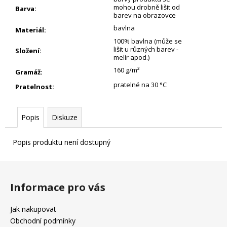
mohou drobně lišit od
Barva
:
barev na obrazovce
bavlna
Materiál
:
100% bavlna (může se
lišit u různých barev -
Složení
:
melír apod.)
160 g/m²
Gramáž
:
pratelné na 30 °C
Pratelnost
:
Popis
Diskuze
Popis produktu není dostupný
Z
á
Informace pro vás
p
a
Jak nakupovat
t
Obchodní podmínky