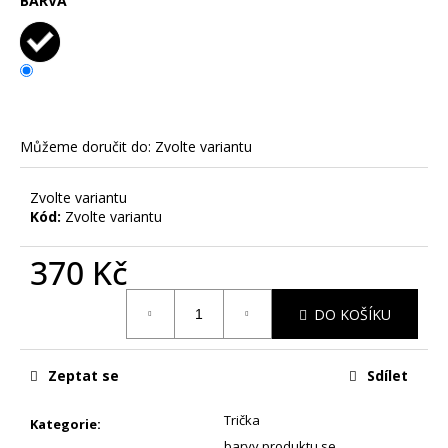
č
BARVA
u
j
e
m
e
Můžeme doručit do:
Zvolte variantu
SCHOVANÁ
VAJÍČKA
Zvolte variantu
-
Kód:
Zvolte variantu
PÁNSKÉ
TRIKO
S
370 Kč
POTISKEM
Měrná
390
DO KOŠÍKU
cena:
Kč
Zeptat se
Sdílet
Trička
Kategorie
:
barvy produktu se