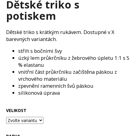
Dětské triko s
a
potiskem
j
í
t
Dětské triko s krátkým rukávem. Dostupné v X
?
barevných variantách.
střih s bočními švy
úzký lem průkrčníku z žebrového úpletu 1:1 s 5
% elastanu
HLEDAT
vnitřní část průkrčníku začištěna páskou z
vrchového materiálu
zpevnění ramenních švů páskou
silikonová úprava
D
o
p
VELIKOST
o
r
u