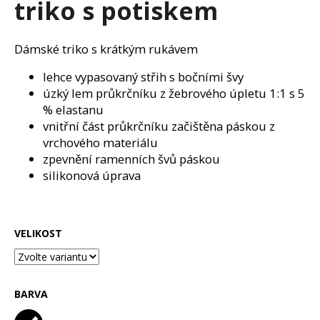
triko s potiskem
a
j
Dámské triko s krátkým rukávem
í
t
lehce vypasovaný střih s bočními švy
?
úzký lem průkrčníku z žebrového úpletu 1:1 s 5
% elastanu
vnitřní část průkrčníku začištěna páskou z
vrchového materiálu
zpevnění ramenních švů páskou
HLEDAT
silikonová úprava
D
VELIKOST
o
p
o
r
BARVA
u