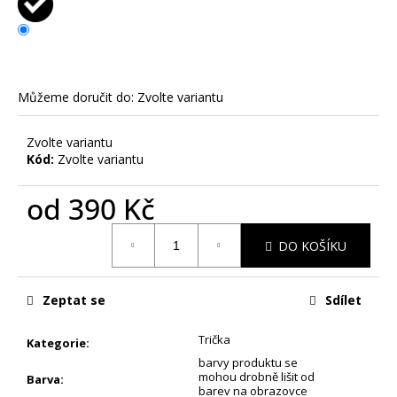
č
u
j
e
m
Můžeme doručit do:
Zvolte variantu
e
Zvolte variantu
VELIKONOČNÍ
Kód:
Zvolte variantu
KOKINA
-
DĚTSKÉ
od
390 Kč
TRIKO
S
Měrná
POTISKEM
DO KOŠÍKU
cena:
370
Kč
Zeptat se
Sdílet
Trička
Kategorie
:
barvy produktu se
mohou drobně lišit od
Barva
:
barev na obrazovce