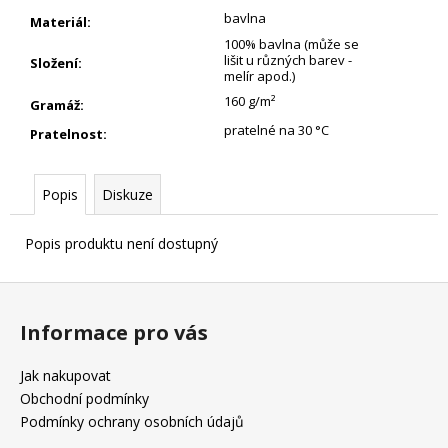
bavlna
Materiál
:
100% bavlna (může se
lišit u různých barev -
Složení
:
melír apod.)
160 g/m²
Gramáž
:
pratelné na 30 °C
Pratelnost
:
Popis
Diskuze
Popis produktu není dostupný
Z
á
Informace pro vás
p
a
Jak nakupovat
t
Obchodní podmínky
í
Podmínky ochrany osobních údajů